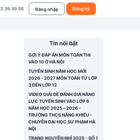
2.39.39.56
Đăng ký
Đăng nhập
Tin nổi bật
GỢI Ý ĐÁP ÁN MÔN TOÁN THI
VÀO 10 Ở HÀ NỘI
TUYỂN SINH NĂM HỌC MỚI
2026 - 2027 MÔN TOÁN TỪ LỚP
3 ĐẾN LỚP 12
VIDEO GIẢI ĐỀ ĐÁNH GIÁ NĂNG
LỰC TUYỂN SINH VÀO LỚP 6
NĂM HỌC 2025 – 2026 -
TRƯỜNG THCS NĂNG KHIẾU -
CHUYÊN ĐẠI HỌC SƯ PHẠM HÀ
NỘI
TRẠNG NGUYÊN NHÍ 2025 - SỐ 1