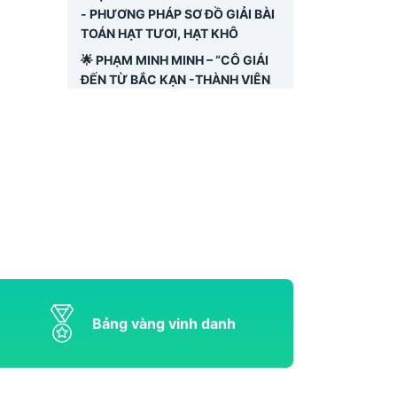
- PHƯƠNG PHÁP SƠ ĐỒ GIẢI BÀI
TOÁN HẠT TƯƠI, HẠT KHÔ
🌟 PHẠM MINH MINH – “CÔ GIÁI
ĐẾN TỪ BẮC KẠN -THÀNH VIÊN
TIÊU BIỂU CỦA LỚP TOÁN TRỰC
TUYẾN QUA ZOOM BỒI DƯỠNG
HỌC SINH GIỎI VINASTUDY
Toán 5 - Các bài toán về tỉ số
phần trăm trong đề thi vào 6 CLC
Toán 5 - Đề thi vào 6 THCS
Thanh Xuân 2022 - 2023
Toán 5 - Ôn tập về phân số
Toán 7 - Ôn học sinh giỏi tháng 3
Toán 6 - Ôn tập đại số tổng hợp
Bảng vàng vinh danh
(phần 1)