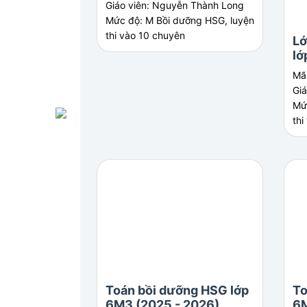
Giáo viên: Nguyễn Thành Long
Mức độ: M Bồi dưỡng HSG, luyện
thi vào 10 chuyên
Lớ
lớ
20
Mã
Gi
Mứ
thi
Toán bồi dưỡng HSG lớp
To
6M3 (2025 - 2026)
6M