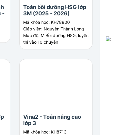
nh
Toán bồi dưỡng HSG lớp
Vina3 - Toán
 -
3M (2025 - 2026)
HSG lớp 3
Mã khóa học: KH78800
Mã khóa học: KH
Giáo viên: Nguyễn Thành Long
Giáo viên: Nguyễ
Mức độ: M Bồi dưỡng HSG, luyện
Mức độ: M Bồi dư
thi vào 10 chuyên
thi vào 10 chuyên
ớp
Vina2 - Toán nâng cao
lớp 3
Mã khóa học: KH8713