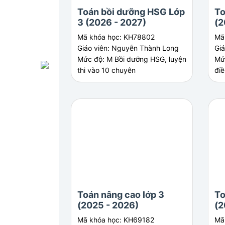
Toán bồi dưỡng HSG Lớp
To
3 (2026 - 2027)
(2
Mã khóa học: KH78802
Mã
Giáo viên: Nguyễn Thành Long
Gi
Mức độ: M Bồi dưỡng HSG, luyện
Mứ
thi vào 10 chuyên
điề
Toán nâng cao lớp 3
To
(2025 - 2026)
(2
Mã khóa học: KH69182
Mã