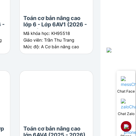
Toán cơ bản nâng cao
Toán cơ bản 
 -
lớp 6 - Lớp 6AV1 (2026 -
lớp 6AV3 (20
2027)
Mã khóa học: KH95518
Mã khóa học: KH
g
Giáo viên: Trần Thu Trang
Giáo viên: Lê Tiến
Mức độ: A Cơ bản nâng cao
Mức độ: V Nâng c
điều kiện
Chat Face
Chat Zalo
ớp
Toán cơ bản nâng cao
Toán cơ bản 
lớp 6AV4 (2025 - 2026)
lớp 6AV2 - N