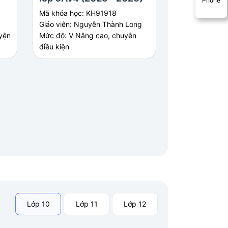
Phone
2024-2025
Mã khóa học: KH91918
Mã khóa học: KH
Giáo viên: Nguyễn Thành Long
Giáo viên: Nguyễ
yện
Mức độ: V Nâng cao, chuyên
Mức độ: A Cơ bản
điều kiện
Lớp 10
Lớp 11
Lớp 12