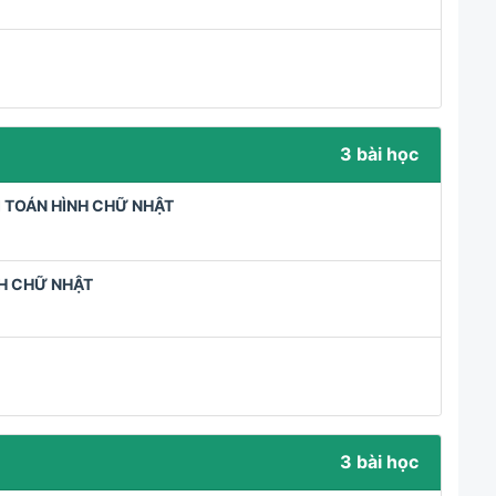
3 bài học
ÀI TOÁN HÌNH CHỮ NHẬT
NH CHỮ NHẬT
3 bài học