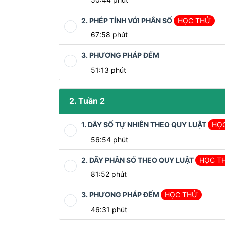
2. PHÉP TÍNH VỚI PHÂN SỐ
HỌC THỬ
67:58 phút
3. PHƯƠNG PHÁP ĐẾM
51:13 phút
2. Tuần 2
1. DÃY SỐ TỰ NHIÊN THEO QUY LUẬT
HỌ
56:54 phút
2. DÃY PHÂN SỐ THEO QUY LUẬT
HỌC T
81:52 phút
3. PHƯƠNG PHÁP ĐẾM
HỌC THỬ
46:31 phút