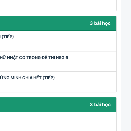
3 bài học
 (TIẾP)
CHỮ NHẬT CÓ TRONG ĐỀ THI HSG 6
ỨNG MINH CHIA HẾT (TIẾP)
3 bài học