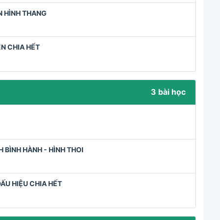
N HÌNH THANG
ỆN CHIA HẾT
3 bài học
H BÌNH HÀNH - HÌNH THOI
DẤU HIỆU CHIA HẾT