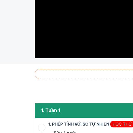
1. Tuần 1
1. PHÉP TÍNH VỚI SỐ TỰ NHIÊN
HỌC THỬ
50:44 phút