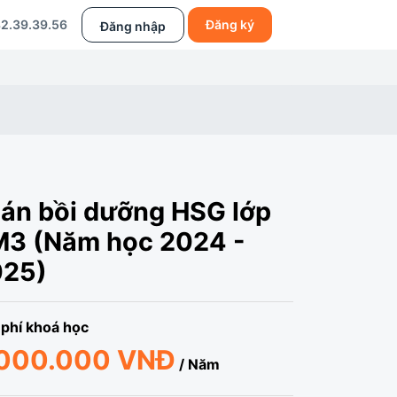
2.39.39.56
Đăng ký
Đăng nhập
án bồi dưỡng HSG lớp
3 (Năm học 2024 -
025)
phí khoá học
.000.000 VNĐ
/ Năm