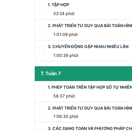
1. TẬP HỢP
52:24 phút
2. PHÁT TRIỂN TƯ DUY QUA BÀI TOÁN HÌ
1:01:09 phút
3. CHUYỂN ĐỘNG GẶP NHAU NHIỀU LẦN
1:00:39 phút
7. Tuần 7
1. PHÉP TOÁN TRÊN TẬP HỢP SỐ TỰ NHIÊ
58:37 phút
2. PHÁT TRIỂN TƯ DUY QUA BÀI TOÁN HÌN
1:06:30 phút
3. CÁC DẠNG TOÁN VÀ PHƯƠNG PHÁP CH