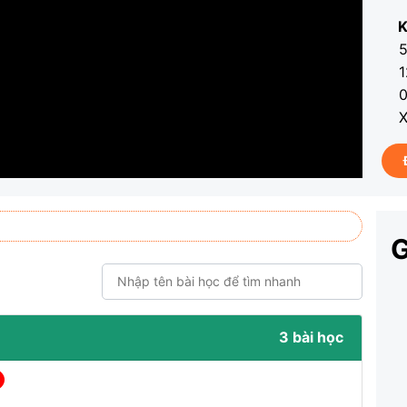
K
5
1
0
X
G
3 bài học