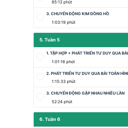
65:12 phút
3. CHUYỂN ĐỘNG KIM ĐỒNG HỒ
1:03:19 phút
5. Tuần 5
1. TẬP HỢP + PHÁT TRIỂN TƯ DUY QUA B
1:01:16 phút
2. PHÁT TRIỂN TƯ DUY QUA BÀI TOÁN HÌ
1:15:33 phút
3. CHUYỂN ĐỘNG GẶP NHAU NHIỀU LẦN
52:24 phút
6. Tuần 6