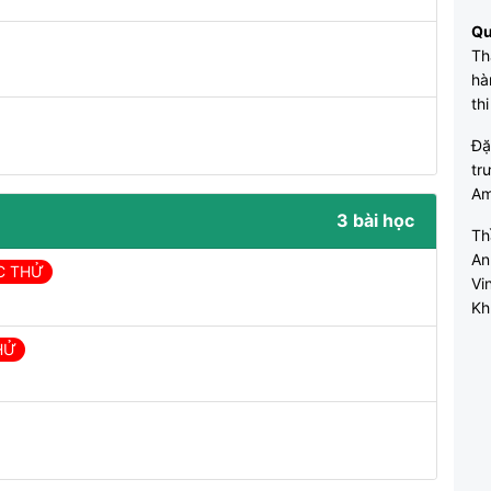
Qu
Th
hà
th
Đặ
tr
Am
3 bài học
Th
An
C THỬ
Vi
Kh
HỬ