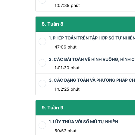
1:07:39 phút
8. Tuần 8
1. PHÉP TOÁN TRÊN TẬP HỢP SỐ TỰ NHIÊN
47:06 phút
2. CÁC BÀI TOÁN VỀ HÌNH VUÔNG, HÌNH 
1:01:30 phút
3. CÁC DẠNG TOÁN VÀ PHƯƠNG PHÁP CH
1:02:25 phút
9. Tuần 9
1. LŨY THỪA VỚI SỐ MŨ TỰ NHIÊN
50:52 phút