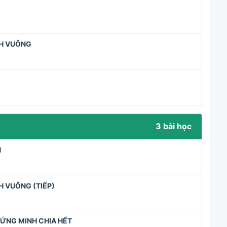
NH VUÔNG
3 bài học
N
H VUÔNG (TIẾP)
ỨNG MINH CHIA HẾT