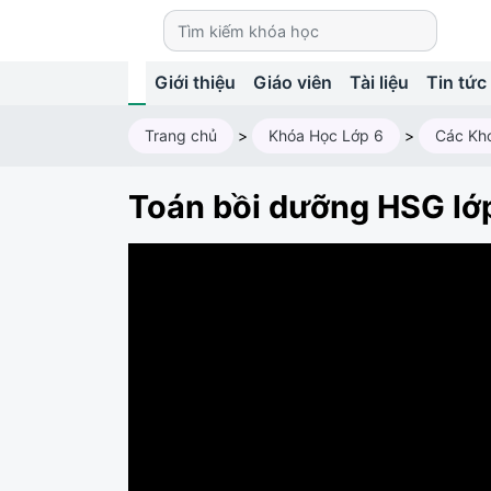
Giới thiệu
Giáo viên
Tài liệu
Tin tức
Trang chủ
>
Khóa Học Lớp 6
>
Các Kh
Toán bồi dưỡng HSG lớ