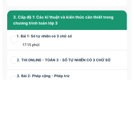
3. Cấp độ 1: Các kĩ thuật và kiến thức cần thiết trong
chương trình toán lớp 3
1. Bài 1: Số tự nhiên có 3 chữ số
17:15 phút
2. THI ONLINE - TOÁN 3 - SỐ TỰ NHIÊN CÓ 3 CHỮ SỐ
3. Bài 2: Phép cộng - Phép trừ
10:12 phút
4. THI ONLINE - TOÁN 3 - PHÉP CỘNG - PHÉP TRỪ
5. Bài 3: Phép cộng, phép trừ (tiết 2)
13:10 phút