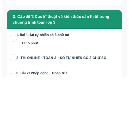
3. Cấp độ 1: Các kĩ thuật và kiến thức cần thiết trong
chương trình toán lớp 3
1. Bài 1: Số tự nhiên có 3 chữ số
17:15 phút
2. THI ONLINE - TOÁN 3 - SỐ TỰ NHIÊN CÓ 3 CHỮ SỐ
3. Bài 2: Phép cộng - Phép trừ
10:12 phút
4. THI ONLINE - TOÁN 3 - PHÉP CỘNG - PHÉP TRỪ
5. Bài 3: Phép cộng, phép trừ (tiết 2)
13:10 phút