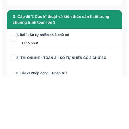
3. Cấp độ 1: Các kĩ thuật và kiến thức cần thiết trong
chương trình toán lớp 3
1. Bài 1: Số tự nhiên có 3 chữ số
17:15 phút
2. THI ONLINE - TOÁN 3 - SỐ TỰ NHIÊN CÓ 3 CHỮ SỐ
3. Bài 2: Phép cộng - Phép trừ
10:12 phút
4. THI ONLINE - TOÁN 3 - PHÉP CỘNG - PHÉP TRỪ
5. Bài 3: Phép cộng, phép trừ (tiết 2)
13:10 phút