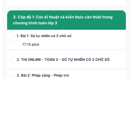
3. Cấp độ 1: Các kĩ thuật và kiến thức cần thiết trong
chương trình toán lớp 3
1. Bài 1: Số tự nhiên có 3 chữ số
17:15 phút
2. THI ONLINE - TOÁN 3 - SỐ TỰ NHIÊN CÓ 3 CHỮ SỐ
3. Bài 2: Phép cộng - Phép trừ
10:12 phút
4. THI ONLINE - TOÁN 3 - PHÉP CỘNG - PHÉP TRỪ
5. Bài 3: Phép cộng, phép trừ (tiết 2)
13:10 phút