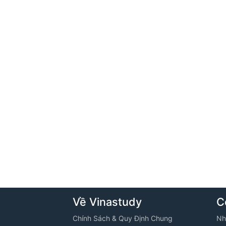
Về Vinastudy
C
Chính Sách & Quy Định Chung
Nh