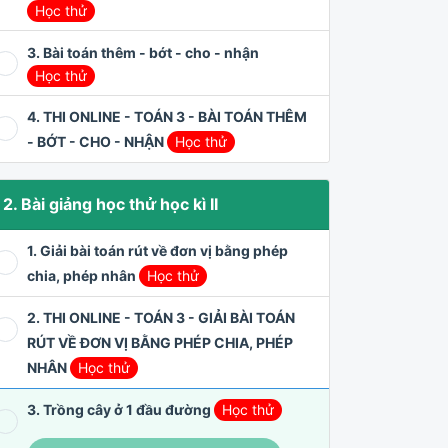
Học thử
3. Bài toán thêm - bớt - cho - nhận
Học thử
4. THI ONLINE - TOÁN 3 - BÀI TOÁN THÊM
- BỚT - CHO - NHẬN
Học thử
2. Bài giảng học thử học kì II
1. Giải bài toán rút về đơn vị bằng phép
chia, phép nhân
Học thử
2. THI ONLINE - TOÁN 3 - GIẢI BÀI TOÁN
RÚT VỀ ĐƠN VỊ BẰNG PHÉP CHIA, PHÉP
NHÂN
Học thử
3. Trồng cây ở 1 đầu đường
Học thử