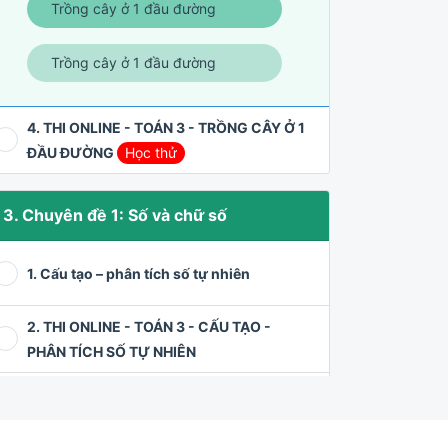
Trồng cây ở 1 đầu đường
Trồng cây ở 1 đầu đường
4. THI ONLINE - TOÁN 3 - TRỒNG CÂY Ở 1
ĐẦU ĐƯỜNG
Học thử
3. Chuyên đề 1: Số và chữ số
1. Cấu tạo – phân tích số tự nhiên
2. THI ONLINE - TOÁN 3 - CẤU TẠO -
PHÂN TÍCH SỐ TỰ NHIÊN
3. Viết số theo điều kiện tổng các chữ số