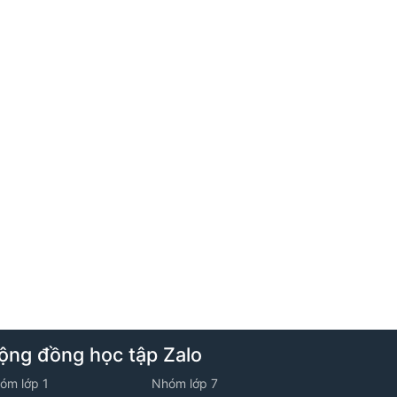
4. THI ONLINE - TOÁN 3 - VIẾT SỐ THEO
ĐIỀU KIỆN TỔNG CÁC CHỮ SỐ
5. Viết số theo điều kiện hiệu các chữ số
6. THI ONLINE - TOÁN 3 - VIẾT SỐ THEO
ĐIỀU KIỆN HIỆU CÁC CHỮ SỐ
7. Bài toán lập số tự nhiên
8. THI ONLINE - TOÁN 3 - BÀI TOÁN LẬP
SỐ TỰ NHIÊN
4. Chuyên đề 2: Tính nhanh giá trị biểu
thức
ộng đồng học tập Zalo
óm lớp 1
Nhóm lớp 7
1. Bài toán tính nhanh giá trị biểu thức