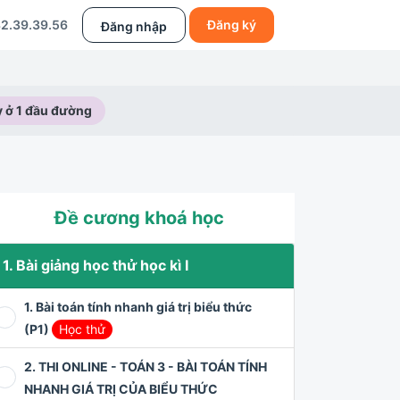
2.39.39.56
Đăng ký
Đăng nhập
y ở 1 đầu đường
Đề cương khoá học
1. Bài giảng học thử học kì I
1. Bài toán tính nhanh giá trị biểu thức
(P1)
Học thử
2. THI ONLINE - TOÁN 3 - BÀI TOÁN TÍNH
NHANH GIÁ TRỊ CỦA BIỂU THỨC