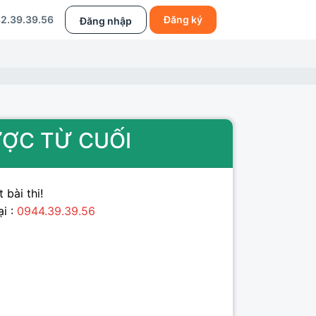
2.39.39.56
Đăng ký
Đăng nhập
GƯỢC TỪ CUỐI
 bài thi!
ại :
0944.39.39.56