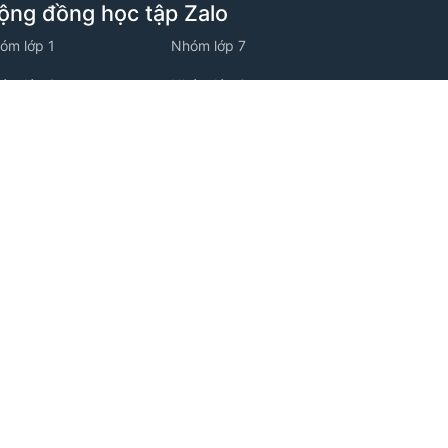
ộng đồng học tập Zalo
óm lớp 1
Nhóm lớp 7
óm lớp 2
Nhóm lớp 8
óm lớp 3
Nhóm lớp 9
óm lớp 4
Nhóm lớp 10
óm lớp 5
Nhóm lớp 11
óm lớp 6
Nhóm lớp 12
ộng đồng học tập Facebook
óm facebook Tiểu học
óm facebook THCS
óm facebook THPT