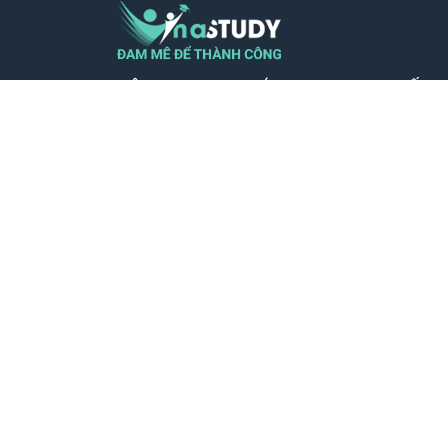
CÔNG TY TNHH GIÁO DỤC TRỰC TUYẾN 
VIỆT NAM - MST 0110599604
Địa chỉ VP: Số nhà 23, Ngõ 26 Nguyên Hồ
Láng, Thành phố Hà Nội
SĐT: 0932.39.39.56
Phản hồi qua: hotro@vinastudy.vn