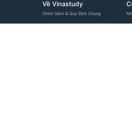
Về Vinastudy
C
Chính Sách & Quy Định Chung
Nh
Quy Định Và Hình Thức Thanh Toán
Nh
VINASTUDY
Chính Sách Bảo Mật Thông Tin
Nh
ng, Phường
Thông Tin Thanh Toán
Nh
Câu Hỏi Thường Gặp
Nh
Tuyển Dụng
Nh
C
Nh
Nh
Nh