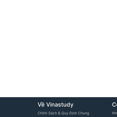
Về Vinastudy
C
Chính Sách & Quy Định Chung
Nh