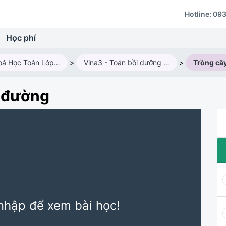
Hotline:
093
Học phí
Các Khoá Học Toán Lớp 3
>
Vina3 - Toán bồi dưỡng HSG lớp 3
>
u đường
nhập để xem bài học!