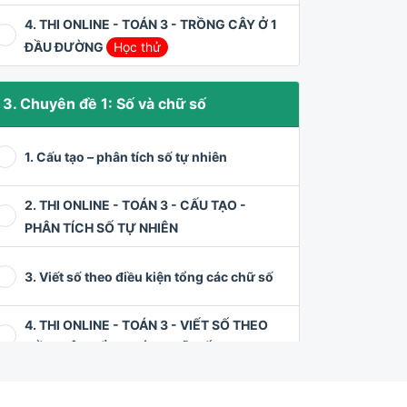
4. THI ONLINE - TOÁN 3 - TRỒNG CÂY Ở 1
ĐẦU ĐƯỜNG
Học thử
3. Chuyên đề 1: Số và chữ số
1. Cấu tạo – phân tích số tự nhiên
2. THI ONLINE - TOÁN 3 - CẤU TẠO -
PHÂN TÍCH SỐ TỰ NHIÊN
3. Viết số theo điều kiện tổng các chữ số
4. THI ONLINE - TOÁN 3 - VIẾT SỐ THEO
ĐIỀU KIỆN TỔNG CÁC CHỮ SỐ
5. Viết số theo điều kiện hiệu các chữ số