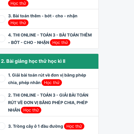
Học thử
3. Bài toán thêm - bớt - cho - nhận
Học thử
4. THI ONLINE - TOÁN 3 - BÀI TOÁN THÊM
- BỚT - CHO - NHẬN
Học thử
2. Bài giảng học thử học kì II
1. Giải bài toán rút về đơn vị bằng phép
chia, phép nhân
Học thử
2. THI ONLINE - TOÁN 3 - GIẢI BÀI TOÁN
RÚT VỀ ĐƠN VỊ BẰNG PHÉP CHIA, PHÉP
NHÂN
Học thử
3. Trồng cây ở 1 đầu đường
Học thử