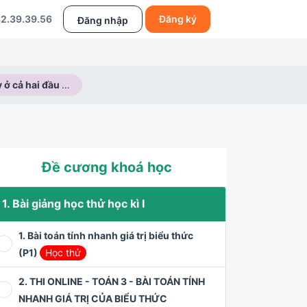
2.39.39.56
Đăng ký
Đăng nhập
Trồng cây ở cả hai đầu đường
Đề cương khoá học
1. Bài giảng học thử học kì I
1. Bài toán tính nhanh giá trị biểu thức
(P1)
Học thử
2. THI ONLINE - TOÁN 3 - BÀI TOÁN TÍNH
NHANH GIÁ TRỊ CỦA BIỂU THỨC