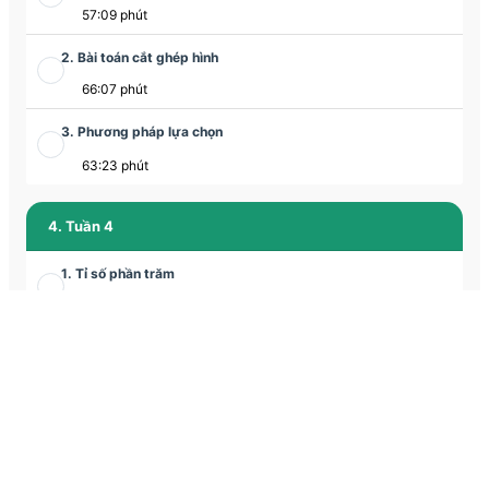
57:09 phút
2. Bài toán cắt ghép hình
66:07 phút
3. Phương pháp lựa chọn
63:23 phút
4. Tuần 4
1. Tỉ số phần trăm
58:42 phút
2. Bài toán cắt ghép hình
65:12 phút
3. Chuyển động kim đồng hồ
1:03:19 phút