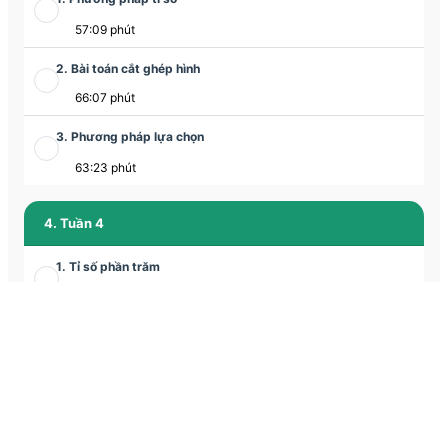
57:09 phút
2. Bài toán cắt ghép hình
66:07 phút
3. Phương pháp lựa chọn
63:23 phút
4. Tuần 4
1. Tỉ số phần trăm
58:42 phút
2. Bài toán cắt ghép hình
65:12 phút
3. Chuyển động kim đồng hồ
1:03:19 phút