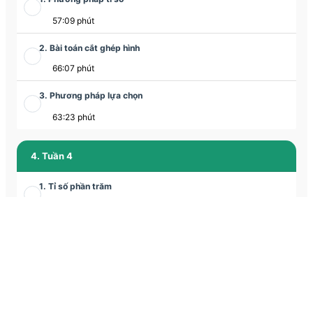
57:09 phút
2. Bài toán cắt ghép hình
66:07 phút
3. Phương pháp lựa chọn
63:23 phút
4. Tuần 4
1. Tỉ số phần trăm
58:42 phút
2. Bài toán cắt ghép hình
65:12 phút
3. Chuyển động kim đồng hồ
1:03:19 phút