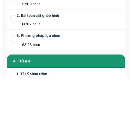
57:09 phút
2. Bài toán cắt ghép hình
66:07 phút
3. Phương pháp lựa chọn
63:23 phút
4. Tuần 4
1. Tỉ số phần trăm
58:42 phút
2. Bài toán cắt ghép hình
65:12 phút
3. Chuyển động kim đồng hồ
1:03:19 phút