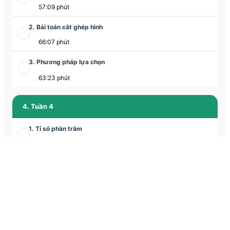
57:09 phút
2. Bài toán cắt ghép hình
66:07 phút
3. Phương pháp lựa chọn
63:23 phút
4. Tuần 4
1. Tỉ số phần trăm
58:42 phút
2. Bài toán cắt ghép hình
65:12 phút
3. Chuyển động kim đồng hồ
1:03:19 phút