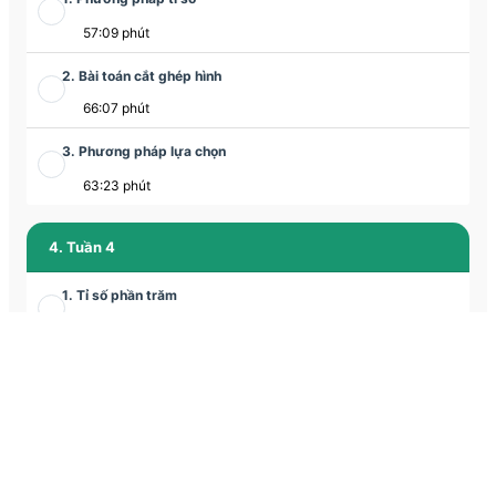
57:09 phút
2. Bài toán cắt ghép hình
66:07 phút
3. Phương pháp lựa chọn
63:23 phút
4. Tuần 4
1. Tỉ số phần trăm
58:42 phút
2. Bài toán cắt ghép hình
65:12 phút
3. Chuyển động kim đồng hồ
1:03:19 phút