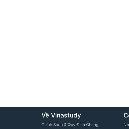
Về Vinastudy
C
Chính Sách & Quy Định Chung
Nh