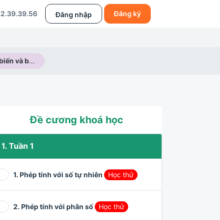
2.39.39.56
Đăng ký
Đăng nhập
Nguyên lí bất biến và bài toán trò chơi (Phần 2)
Đề cương khoá học
1. Tuần 1
1. Phép tính với số tự nhiên
Học thử
2. Phép tính với phân số
Học thử