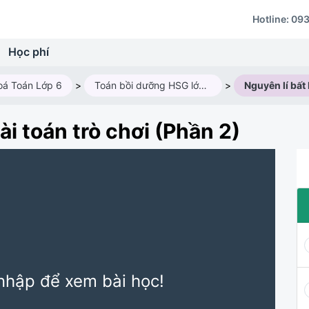
Hotline:
093
Học phí
oá Toán Lớp 6
>
Toán bồi dưỡng HSG lớp 6M3 (Năm học 2024 - 2025)
>
ài toán trò chơi (Phần 2)
nhập để xem bài học!