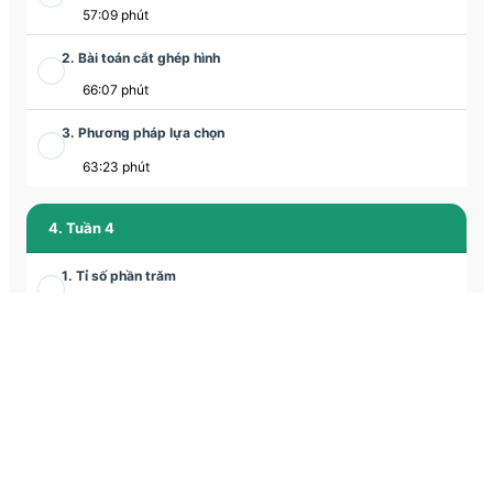
57:09 phút
2. Bài toán cắt ghép hình
66:07 phút
3. Phương pháp lựa chọn
63:23 phút
4. Tuần 4
1. Tỉ số phần trăm
58:42 phút
2. Bài toán cắt ghép hình
65:12 phút
3. Chuyển động kim đồng hồ
1:03:19 phút