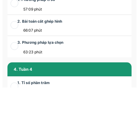
57:09 phút
2. Bài toán cắt ghép hình
66:07 phút
3. Phương pháp lựa chọn
63:23 phút
4. Tuần 4
1. Tỉ số phần trăm
58:42 phút
2. Bài toán cắt ghép hình
65:12 phút
3. Chuyển động kim đồng hồ
1:03:19 phút