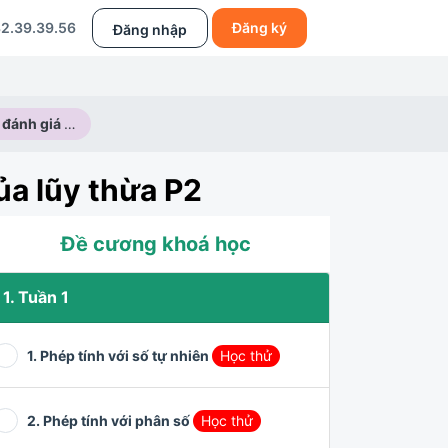
2.39.39.56
Đăng ký
Đăng nhập
Phương pháp đánh giá để tìm thành phần chưa biết của lũy thừa P2
ủa lũy thừa P2
Đề cương khoá học
1. Tuần 1
1. Phép tính với số tự nhiên
Học thử
2. Phép tính với phân số
Học thử