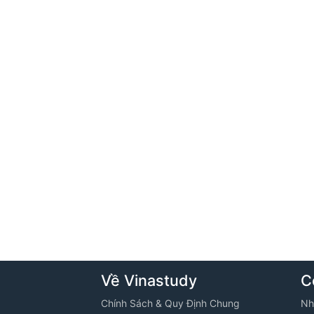
Về Vinastudy
C
Chính Sách & Quy Định Chung
Nh