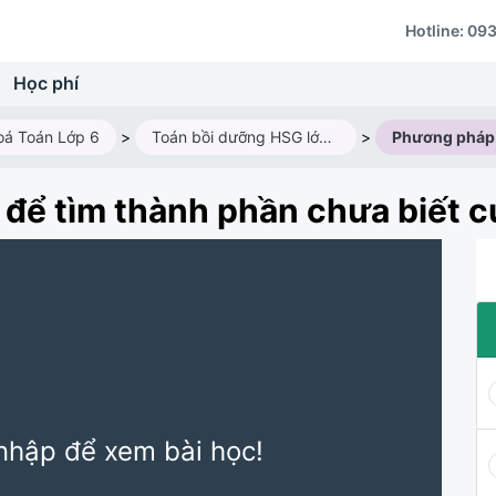
Hotline:
093
Học phí
oá Toán Lớp 6
>
Toán bồi dưỡng HSG lớp 6M3 (Năm học 2024 - 2025)
>
để tìm thành phần chưa biết c
nhập để xem bài học!