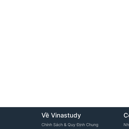
Về Vinastudy
C
Chính Sách & Quy Định Chung
Nh