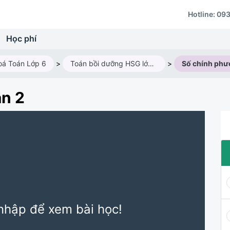
Hotline:
093
Học phí
oá Toán Lớp 6
>
Toán bồi dưỡng HSG lớp 6M3 (Năm học 2024 - 2025)
>
ần 2
nhập để xem bài học!