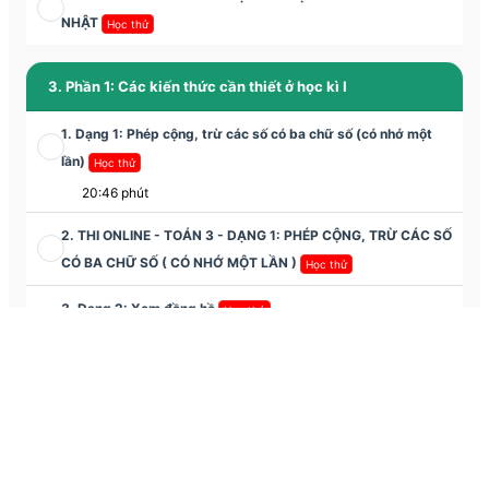
NHẬT
Học thử
3. Phần 1: Các kiến thức cần thiết ở học kì I
1. Dạng 1: Phép cộng, trừ các số có ba chữ số (có nhớ một
lần)
Học thử
20:46 phút
2. THI ONLINE - TOÁN 3 - DẠNG 1: PHÉP CỘNG, TRỪ CÁC SỐ
CÓ BA CHỮ SỐ ( CÓ NHỚ MỘT LẦN )
Học thử
3. Dạng 2: Xem đồng hồ
Học thử
10:42 phút
4. THI ONLINE - TOÁN 3 - DẠNG 2: XEM ĐỒNG HỒ
5. Dạng 3: Bảng nhân trong phạm vi 6, 7, 8, 9
18:07 phút