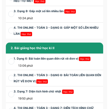
HÉC-TÔ-MÉT
Học thử
3. Dạng 8: Gấp một số lên nhiều lần
Học thử
10:24 phút
4. THI ONLINE - TOÁN 3 - DẠNG 8: GẤP MỘT SỐ LÊN NHIỀU
LẦN
Học thử
2. Bài giảng học thử học kì II
1. Dạng 6: Bài toán liên quan đến rút về đơn vị
Học thử
13:06 phút
2. THI ONLINE - TOÁN 3 - DẠNG 6: BÀI TOÁN LIÊN QUAN ĐẾN
RÚT VỀ ĐƠN VỊ
Học thử
3. Dạng 7: Diện tích hình chữ nhật
Học thử
19:50 phút
4. THI ONLINE - TOÁN 3 - DẠNG 7: DIỆN TÍCH HÌNH CHỮ