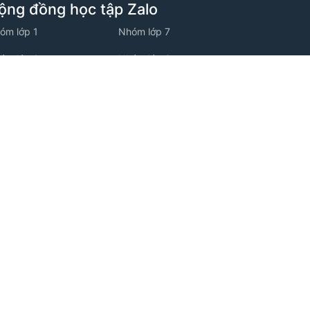
ộng đồng học tập Zalo
óm lớp 1
Nhóm lớp 7
óm lớp 2
Nhóm lớp 8
óm lớp 3
Nhóm lớp 9
óm lớp 4
Nhóm lớp 10
óm lớp 5
Nhóm lớp 11
óm lớp 6
Nhóm lớp 12
ộng đồng học tập Facebook
óm facebook Tiểu học
óm facebook THCS
óm facebook THPT