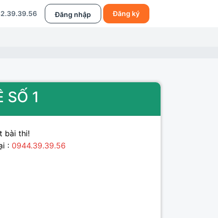
2.39.39.56
Đăng ký
Đăng nhập
Ề SỐ 1
 bài thi!
ại :
0944.39.39.56