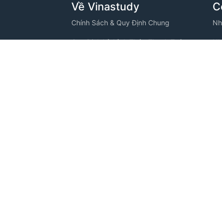
Về Vinastudy
C
Chính Sách & Quy Định Chung
Nh
Quy Định Và Hình Thức Thanh Toán
Nh
VINASTUDY
Chính Sách Bảo Mật Thông Tin
Nh
ng, Phường
Thông Tin Thanh Toán
Nh
Câu Hỏi Thường Gặp
Nh
Tuyển Dụng
Nh
C
Nh
Nh
Nh