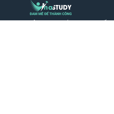
CÔNG TY TNHH GIÁO DỤC TRỰC TUYẾN 
VIỆT NAM - MST 0110599604
Địa chỉ VP: Số nhà 23, Ngõ 26 Nguyên Hồ
Láng, Thành phố Hà Nội
SĐT: 0932.39.39.56
Phản hồi qua: hotro@vinastudy.vn