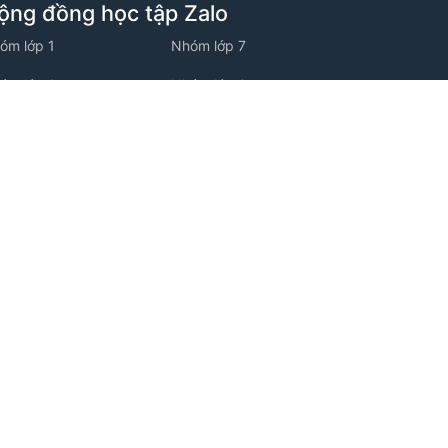
ộng đồng học tập Zalo
óm lớp 1
Nhóm lớp 7
óm lớp 2
Nhóm lớp 8
óm lớp 3
Nhóm lớp 9
óm lớp 4
Nhóm lớp 10
óm lớp 5
Nhóm lớp 11
óm lớp 6
Nhóm lớp 12
ộng đồng học tập Facebook
óm facebook Tiểu học
óm facebook THCS
óm facebook THPT