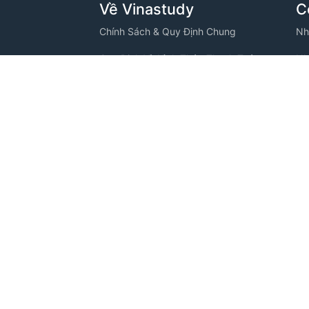
Về Vinastudy
C
Chính Sách & Quy Định Chung
Nh
Quy Định Và Hình Thức Thanh Toán
Nh
VINASTUDY
Chính Sách Bảo Mật Thông Tin
Nh
ng, Phường
Thông Tin Thanh Toán
Nh
Câu Hỏi Thường Gặp
Nh
Tuyển Dụng
Nh
C
Nh
Nh
Nh