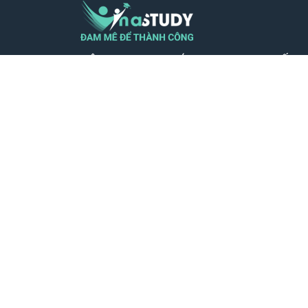
CÔNG TY TNHH GIÁO DỤC TRỰC TUYẾN 
VIỆT NAM - MST 0110599604
Địa chỉ VP: Số nhà 23, Ngõ 26 Nguyên Hồ
Láng, Thành phố Hà Nội
SĐT: 0932.39.39.56
Phản hồi qua: hotro@vinastudy.vn