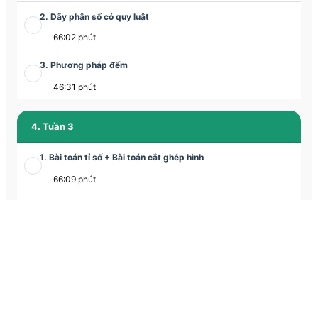
2. Dãy phân số có quy luật
66:02 phút
3. Phương pháp đếm
46:31 phút
4. Tuần 3
1. Bài toán tỉ số + Bài toán cắt ghép hình
66:09 phút
2. Bài toán cắt ghép hình
35:06 phút
3. Phương pháp lựa chọn
63:23 phút
5. Tuần 4