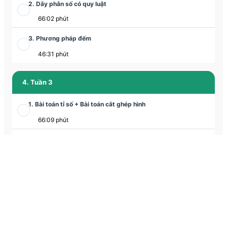
2. Dãy phân số có quy luật
66:02 phút
3. Phương pháp đếm
46:31 phút
4. Tuần 3
1. Bài toán tỉ số + Bài toán cắt ghép hình
66:09 phút
2. Bài toán cắt ghép hình
35:06 phút
3. Phương pháp lựa chọn
63:23 phút
5. Tuần 4