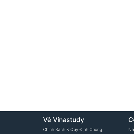
Về Vinastudy
C
Chính Sách & Quy Định Chung
Nh