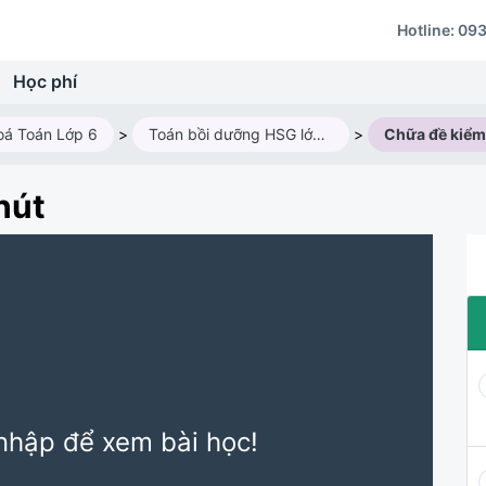
Hotline:
093
Học phí
oá Toán Lớp 6
>
Toán bồi dưỡng HSG lớp 6M1 (Năm học 2024 - 2025)
>
hút
nhập để xem bài học!