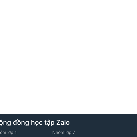
1. Bài toán tỉ số phần trăm
2. Bài toán cắt ghép hình
3. Chuyển động kim đồng hồ
6. Tuần 5
1. Bài toán về tập hợp
2. Hình chữ nhật
ộng đồng học tập Zalo
3. Chuyển động gặp nhau nhiều lần
óm lớp 1
Nhóm lớp 7