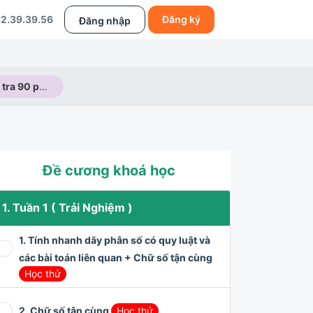
2.39.39.56
Đăng ký
Đăng nhập
Chữa đề kiểm tra 90 phút
Đề cương khoá học
1. Tuần 1 ( Trải Nghiệm )
1. Tính nhanh dãy phân số có quy luật và
các bài toán liên quan + Chữ số tận cùng
Học thử
2. Chữ số tận cùng
Học thử