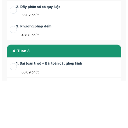
2. Dãy phân số có quy luật
66:02 phút
3. Phương pháp đếm
46:31 phút
4. Tuần 3
1. Bài toán tỉ số + Bài toán cắt ghép hình
66:09 phút
2. Bài toán cắt ghép hình
35:06 phút
3. Phương pháp lựa chọn
63:23 phút
5. Tuần 4