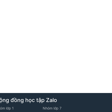
1. Bài toán tỉ số phần trăm
2. Bài toán cắt ghép hình
3. Chuyển động kim đồng hồ
6. Tuần 5
1. Bài toán về tập hợp
2. Hình chữ nhật
ộng đồng học tập Zalo
3. Chuyển động gặp nhau nhiều lần
óm lớp 1
Nhóm lớp 7