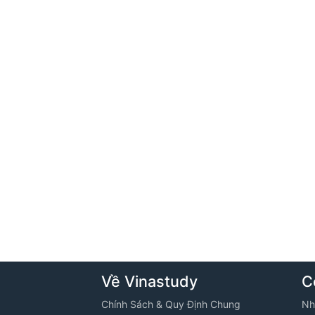
Về Vinastudy
C
Chính Sách & Quy Định Chung
Nh