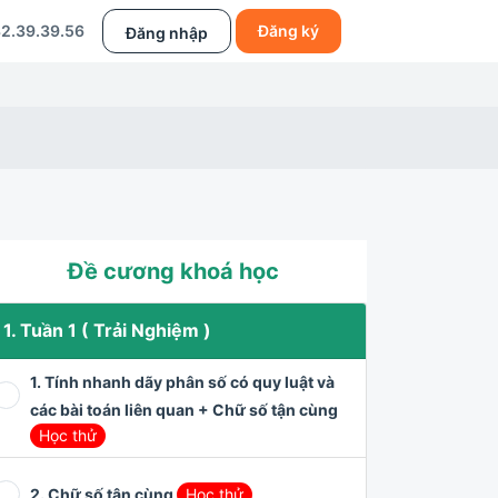
2.39.39.56
Đăng ký
Đăng nhập
Đề cương khoá học
1. Tuần 1 ( Trải Nghiệm )
1. Tính nhanh dãy phân số có quy luật và
các bài toán liên quan + Chữ số tận cùng
Học thử
2. Chữ số tận cùng
Học thử