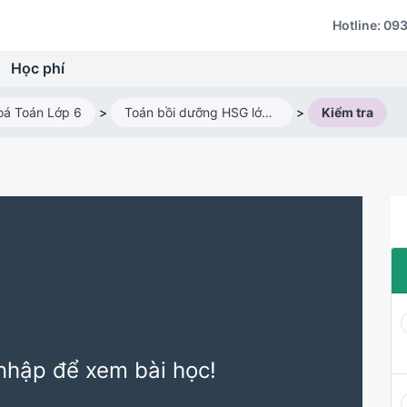
Hotline:
093
Học phí
oá Toán Lớp 6
>
Toán bồi dưỡng HSG lớp 6M1 (Năm học 2024 - 2025)
>
Kiểm tra
nhập để xem bài học!