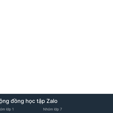
1. Bài toán tỉ số phần trăm
2. Bài toán cắt ghép hình
3. Chuyển động kim đồng hồ
6. Tuần 5
1. Bài toán về tập hợp
2. Hình chữ nhật
ộng đồng học tập Zalo
3. Chuyển động gặp nhau nhiều lần
óm lớp 1
Nhóm lớp 7