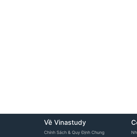
Về Vinastudy
C
Chính Sách & Quy Định Chung
Nh