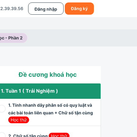
2.39.39.56
Đăng ký
Đăng nhập
ọc - Phần 2
Đề cương khoá học
1. Tuần 1 ( Trải Nghiệm )
1. Tính nhanh dãy phân số có quy luật và
các bài toán liên quan + Chữ số tận cùng
Học thử
2. Chữ số tận cùng
Học thử