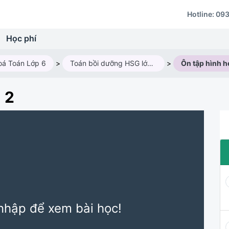
Hotline:
093
Học phí
oá Toán Lớp 6
>
Toán bồi dưỡng HSG lớp 6M1 (Năm học 2024 - 2025)
>
Ôn tập hình h
 2
nhập để xem bài học!