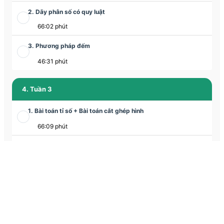
2. Dãy phân số có quy luật
66:02 phút
3. Phương pháp đếm
46:31 phút
4. Tuần 3
1. Bài toán tỉ số + Bài toán cắt ghép hình
66:09 phút
2. Bài toán cắt ghép hình
35:06 phút
3. Phương pháp lựa chọn
63:23 phút
5. Tuần 4