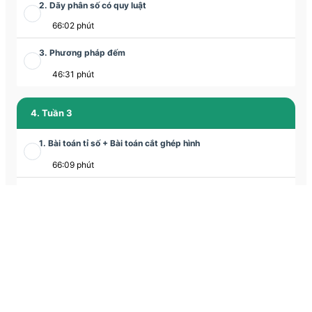
2. Dãy phân số có quy luật
66:02 phút
3. Phương pháp đếm
46:31 phút
4. Tuần 3
1. Bài toán tỉ số + Bài toán cắt ghép hình
66:09 phút
2. Bài toán cắt ghép hình
35:06 phút
3. Phương pháp lựa chọn
63:23 phút
5. Tuần 4