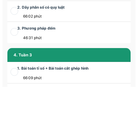
2. Dãy phân số có quy luật
66:02 phút
3. Phương pháp đếm
46:31 phút
4. Tuần 3
1. Bài toán tỉ số + Bài toán cắt ghép hình
66:09 phút
2. Bài toán cắt ghép hình
35:06 phút
3. Phương pháp lựa chọn
63:23 phút
5. Tuần 4