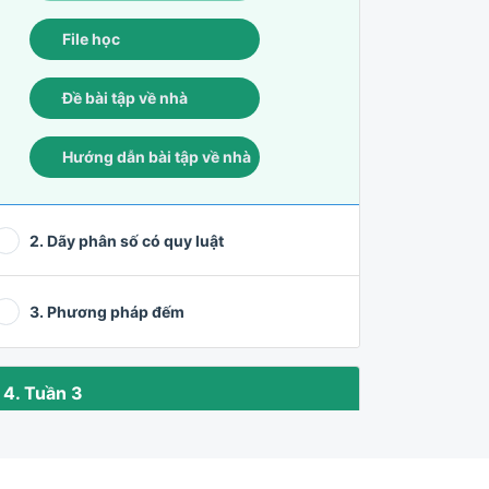
File học
Đề bài tập về nhà
Hướng dẫn bài tập về nhà
2. Dãy phân số có quy luật
3. Phương pháp đếm
4. Tuần 3
1. Bài toán tỉ số + Bài toán cắt ghép hình