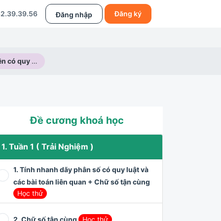
2.39.39.56
Đăng ký
Đăng nhập
Dãy số tự nhiên có quy luật
Đề cương khoá học
1. Tuần 1 ( Trải Nghiệm )
1. Tính nhanh dãy phân số có quy luật và
các bài toán liên quan + Chữ số tận cùng
Học thử
2. Chữ số tận cùng
Học thử