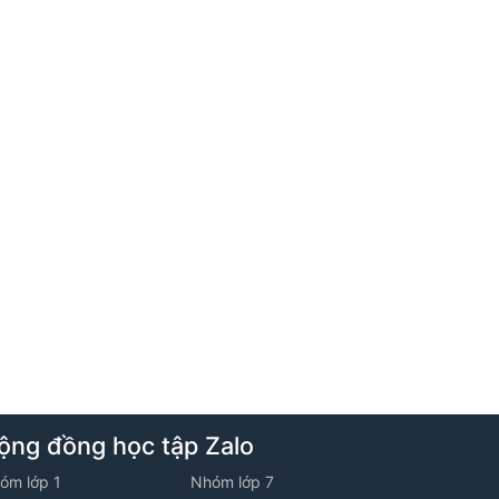
2. Bài toán cắt ghép hình
3. Phương pháp lựa chọn
5. Tuần 4
1. Bài toán tỉ số phần trăm
2. Bài toán cắt ghép hình
3. Chuyển động kim đồng hồ
ộng đồng học tập Zalo
óm lớp 1
Nhóm lớp 7
6. Tuần 5