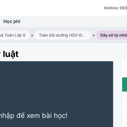
Hotline:
093
Học phí
oá Toán Lớp 6
>
Toán bồi dưỡng HSG lớp 6M1 (Năm học 2024 - 2025)
>
 luật
nhập để xem bài học!