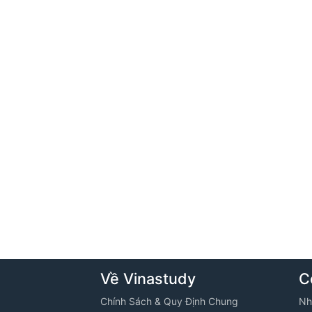
Về Vinastudy
C
Chính Sách & Quy Định Chung
Nh