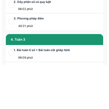
2. Dãy phân số có quy luật
66:02 phút
3. Phương pháp đếm
46:31 phút
4. Tuần 3
1. Bài toán tỉ số + Bài toán cắt ghép hình
66:09 phút
2. Bài toán cắt ghép hình
35:06 phút
3. Phương pháp lựa chọn
63:23 phút
5. Tuần 4