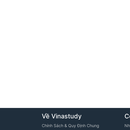
Về Vinastudy
C
Chính Sách & Quy Định Chung
Nh