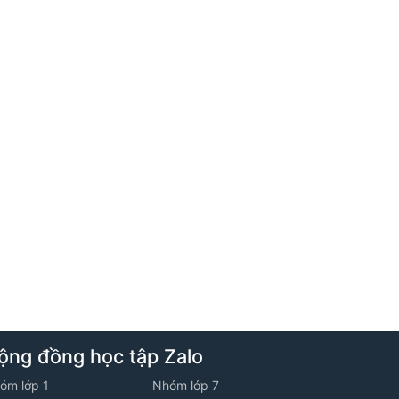
4. Tuần 4 - Lớp 10V2 - Năm học 2025
-2026
1. Ôn tập hệ thức lương trong tam giác
2. Đề ôn luyện về tập hợp - Đề số 01
3. Các bài toán về tập hợp (tiếp)
5. Tuần 5 - Lớp 10V2 - Năm học 2025
-2026
ộng đồng học tập Zalo
óm lớp 1
Nhóm lớp 7
1. Khái niệm vecto