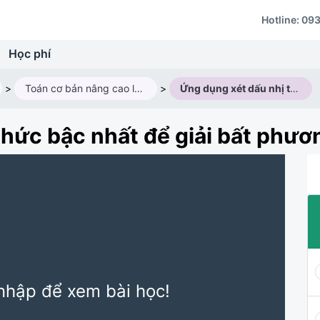
Hotline:
093
Học phí
>
Toán cơ bản nâng cao lớp 10V2 (2025 - 2026)
>
Ứng dụng xét dấu nhị thức bậc nhất để giải bất phương trình
hức bậc nhất để giải bất phươn
nhập để xem bài học!