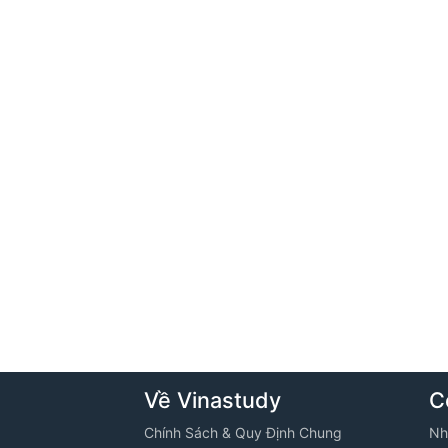
Về Vinastudy
C
Chính Sách & Quy Định Chung
Nh