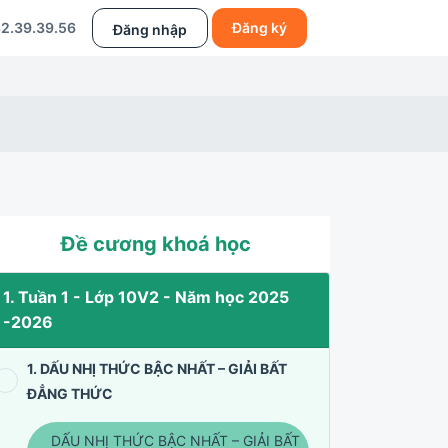
2.39.39.56
Đăng ký
Đăng nhập
Đề cương khoá học
1. Tuần 1 - Lớp 10V2 - Năm học 2025
-2026
1. DẤU NHỊ THỨC BẬC NHẤT – GIẢI BẤT
ĐẲNG THỨC
DẤU NHỊ THỨC BẬC NHẤT – GIẢI BẤT