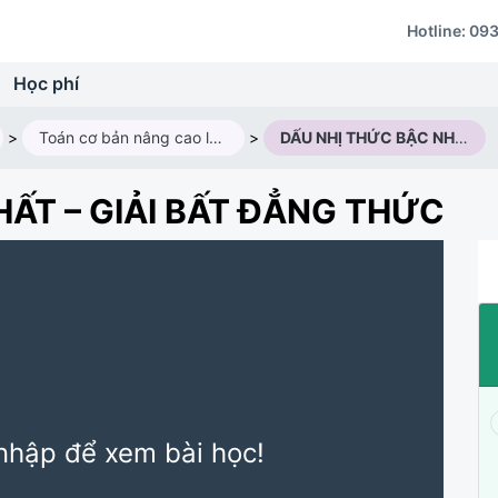
Hotline:
093
Học phí
>
Toán cơ bản nâng cao lớp 10V2 (2025 - 2026)
>
DẤU NHỊ THỨC BẬC NHẤT – GIẢI BẤT ĐẲNG THỨC
ẤT – GIẢI BẤT ĐẲNG THỨC
nhập để xem bài học!