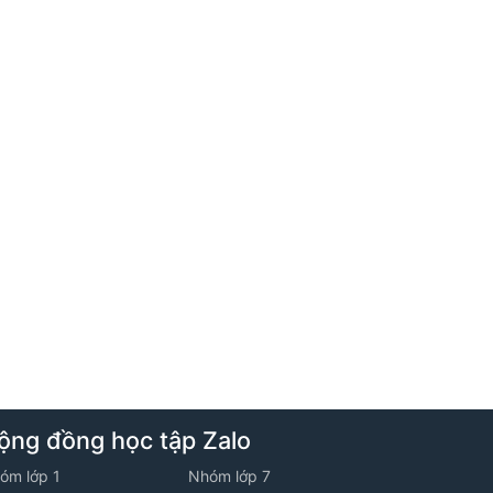
4. Tuần 4 - Lớp 10V2 - Năm học 2025
-2026
1. Ôn tập hệ thức lương trong tam giác
2. Đề ôn luyện về tập hợp - Đề số 01
3. Các bài toán về tập hợp (tiếp)
5. Tuần 5 - Lớp 10V2 - Năm học 2025
-2026
ộng đồng học tập Zalo
óm lớp 1
Nhóm lớp 7
1. Khái niệm vecto