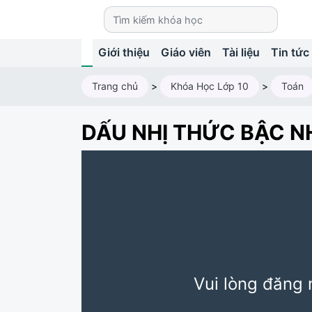
Giới thiệu
Giáo viên
Tài liệu
Tin tức
Trang chủ
>
Khóa Học Lớp 10
>
Toán
DẤU NHỊ THỨC BẬC NH
Vui lòng đăng 