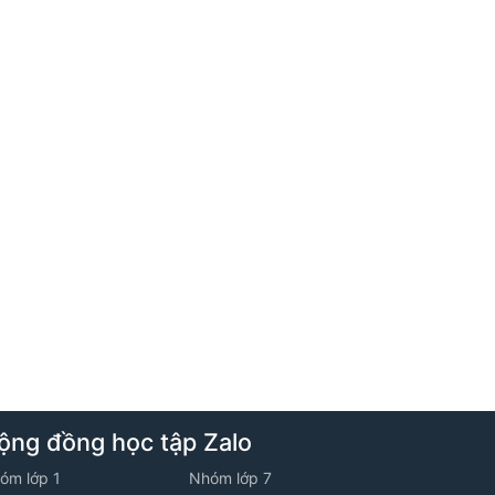
5. Tuần 5 - Lớp 10V2 - Năm học 2025
-2026
1. Khái niệm vecto
2. Đề ôn luyện về tập hợp - Đề số 02
3. Luyện tập tổng hợp
6. Tuần 6 - Lớp 10V2 - Năm học 2025
-2026
ộng đồng học tập Zalo
1. Tổng và hiệu của hai vecto
óm lớp 1
Nhóm lớp 7