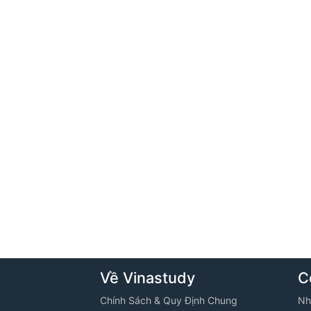
Về Vinastudy
C
Chính Sách & Quy Định Chung
Nh