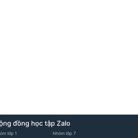
5. Tuần 5 - Lớp 10V2 - Năm học 2025
-2026
1. Khái niệm vecto
2. Đề ôn luyện về tập hợp - Đề số 02
3. Luyện tập tổng hợp
6. Tuần 6 - Lớp 10V2 - Năm học 2025
-2026
ộng đồng học tập Zalo
1. Tổng và hiệu của hai vecto
óm lớp 1
Nhóm lớp 7