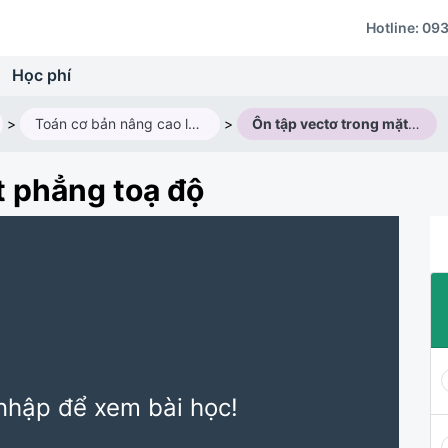
Hotline:
093
Học phí
>
Toán cơ bản nâng cao lớp 10V2 (2025 - 2026)
>
Ôn tập vectơ trong mặt phẳng toạ độ
t phẳng toạ độ
nhập để xem bài học!