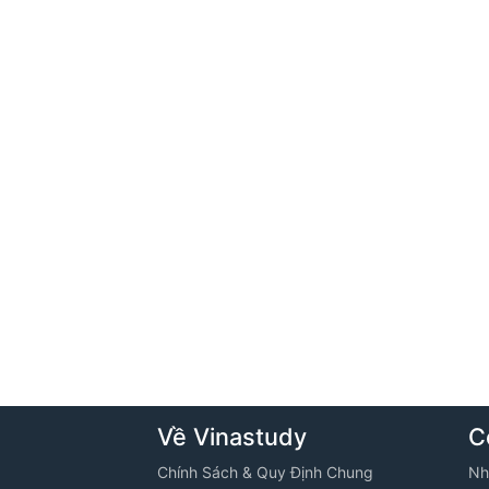
Về Vinastudy
C
Chính Sách & Quy Định Chung
Nh