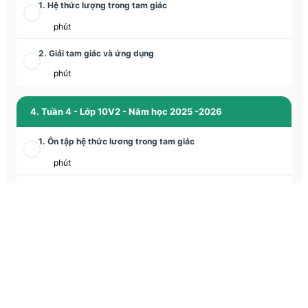
1. Hệ thức lượng trong tam giác
phút
2. Giải tam giác và ứng dụng
phút
4. Tuần 4 - Lớp 10V2 - Năm học 2025 -2026
1. Ôn tập hệ thức lương trong tam giác
phút
2. Đề ôn luyện về tập hợp - Đề số 01
phút
3. Các bài toán về tập hợp (tiếp)
phút
5. Tuần 5 - Lớp 10V2 - Năm học 2025 -2026