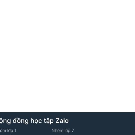
5. Tuần 5 - Lớp 10V2 - Năm học 2025
-2026
1. Khái niệm vecto
2. Đề ôn luyện về tập hợp - Đề số 02
3. Luyện tập tổng hợp
6. Tuần 6 - Lớp 10V2 - Năm học 2025
-2026
ộng đồng học tập Zalo
1. Tổng và hiệu của hai vecto
óm lớp 1
Nhóm lớp 7