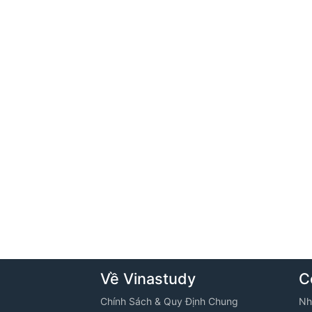
Về Vinastudy
C
Chính Sách & Quy Định Chung
Nh