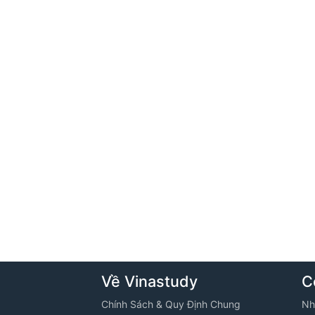
Về Vinastudy
C
Chính Sách & Quy Định Chung
Nh