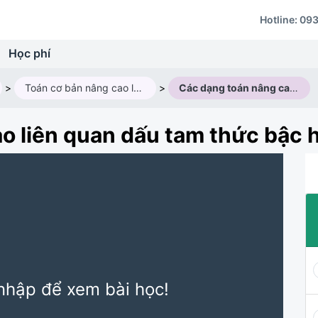
Hotline:
093
Học phí
>
Toán cơ bản nâng cao lớp 10V2 (2025 - 2026)
>
Các dạng toán nâng cao liên quan dấu tam thức bậc hai
o liên quan dấu tam thức bậc h
nhập để xem bài học!