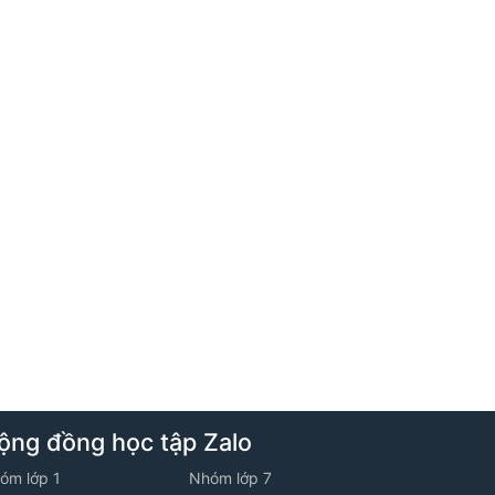
5. Tuần 5 - Lớp 10V2 - Năm học 2025
-2026
1. Khái niệm vecto
2. Đề ôn luyện về tập hợp - Đề số 02
3. Luyện tập tổng hợp
6. Tuần 6 - Lớp 10V2 - Năm học 2025
-2026
ộng đồng học tập Zalo
1. Tổng và hiệu của hai vecto
óm lớp 1
Nhóm lớp 7