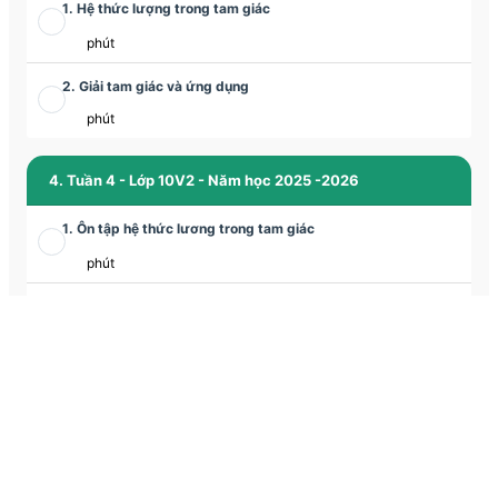
1. Hệ thức lượng trong tam giác
phút
2. Giải tam giác và ứng dụng
phút
4. Tuần 4 - Lớp 10V2 - Năm học 2025 -2026
1. Ôn tập hệ thức lương trong tam giác
phút
2. Đề ôn luyện về tập hợp - Đề số 01
phút
3. Các bài toán về tập hợp (tiếp)
phút
5. Tuần 5 - Lớp 10V2 - Năm học 2025 -2026