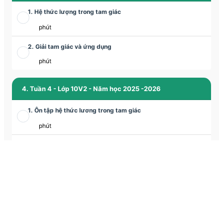
1. Hệ thức lượng trong tam giác
phút
2. Giải tam giác và ứng dụng
phút
4. Tuần 4 - Lớp 10V2 - Năm học 2025 -2026
1. Ôn tập hệ thức lương trong tam giác
phút
2. Đề ôn luyện về tập hợp - Đề số 01
phút
3. Các bài toán về tập hợp (tiếp)
phút
5. Tuần 5 - Lớp 10V2 - Năm học 2025 -2026