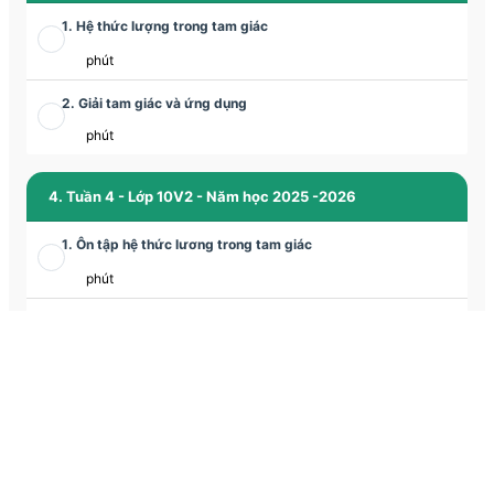
1. Hệ thức lượng trong tam giác
phút
2. Giải tam giác và ứng dụng
phút
4. Tuần 4 - Lớp 10V2 - Năm học 2025 -2026
1. Ôn tập hệ thức lương trong tam giác
phút
2. Đề ôn luyện về tập hợp - Đề số 01
phút
3. Các bài toán về tập hợp (tiếp)
phút
5. Tuần 5 - Lớp 10V2 - Năm học 2025 -2026