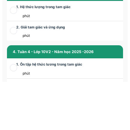
1. Hệ thức lượng trong tam giác
phút
2. Giải tam giác và ứng dụng
phút
4. Tuần 4 - Lớp 10V2 - Năm học 2025 -2026
1. Ôn tập hệ thức lương trong tam giác
phút
2. Đề ôn luyện về tập hợp - Đề số 01
phút
3. Các bài toán về tập hợp (tiếp)
phút
5. Tuần 5 - Lớp 10V2 - Năm học 2025 -2026