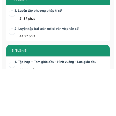
1. Luyện tập phương pháp tỉ số
21:37 phút
2. Luyện tập bài toán có lời văn về phân số
44:27 phút
5. Tuần 5
1. Tập hợp + Tam giác đều - Hình vuông - Lục giác đều
35:08 phút
2. Tam giác đều - Hình vuông - Lục giác đều
1:03:56 phút
6. Tuần 6
1. Tập hợp - Tập hợp các số tự nhiên
Học thử