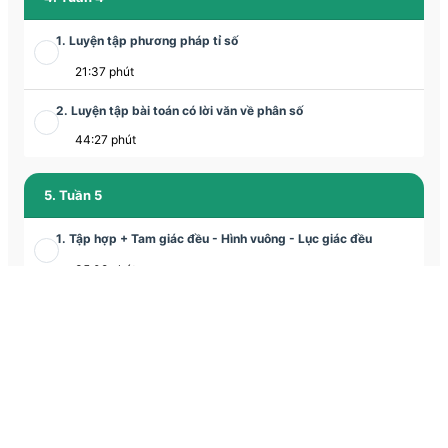
1. Luyện tập phương pháp tỉ số
21:37 phút
2. Luyện tập bài toán có lời văn về phân số
44:27 phút
5. Tuần 5
1. Tập hợp + Tam giác đều - Hình vuông - Lục giác đều
35:08 phút
2. Tam giác đều - Hình vuông - Lục giác đều
1:03:56 phút
6. Tuần 6
1. Tập hợp - Tập hợp các số tự nhiên
Học thử