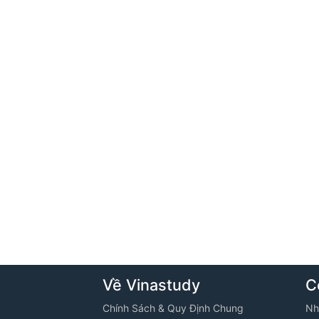
Về Vinastudy
C
Chính Sách & Quy Định Chung
Nh