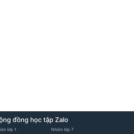
Học thử
2. Hình chữ nhật - Hình thoi
Học thử
7. Tuần 7
1. Cộng trừ số tự nhiên
2. Hình bình hành - Hình thang cân
8. Tuần 8
ộng đồng học tập Zalo
1. Nhân chia số tự nhiên
óm lớp 1
Nhóm lớp 7