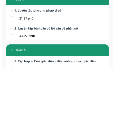
1. Luyện tập phương pháp tỉ số
21:37 phút
2. Luyện tập bài toán có lời văn về phân số
44:27 phút
5. Tuần 5
1. Tập hợp + Tam giác đều - Hình vuông - Lục giác đều
35:08 phút
2. Tam giác đều - Hình vuông - Lục giác đều
1:03:56 phút
6. Tuần 6
1. Tập hợp - Tập hợp các số tự nhiên
Học thử