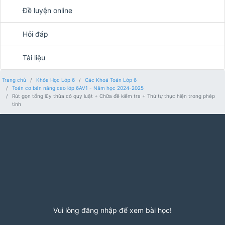
Đề luyện online
Hỏi đáp
Tài liệu
Trang chủ
Khóa Học Lớp 6
Các Khoá Toán Lớp 6
Toán cơ bản nâng cao lớp 6AV1 - Năm học 2024-2025
Rút gọn tổng lũy thừa có quy luật + Chữa đề kiểm tra + Thứ tự thực hiện trong phép
tính
Vui lòng đăng nhập để xem bài học!